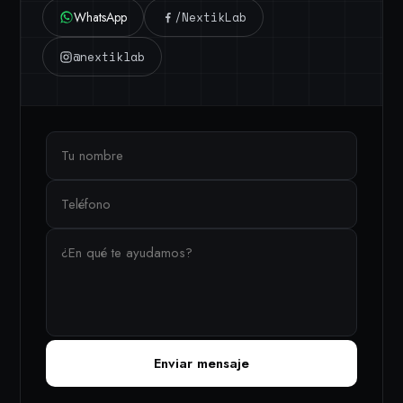
WhatsApp
/NextikLab
@nextiklab
Enviar mensaje