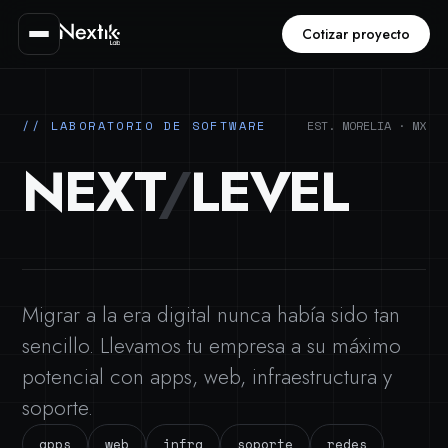
Cotizar proyecto
// LABORATORIO DE SOFTWARE
EST. MORELIA · MX
NEXT
/
LEVEL
Migrar a la era digital nunca había sido tan
sencillo. Llevamos tu empresa a su máximo
potencial con apps, web, infraestructura y
soporte.
apps
web
infra
soporte
redes